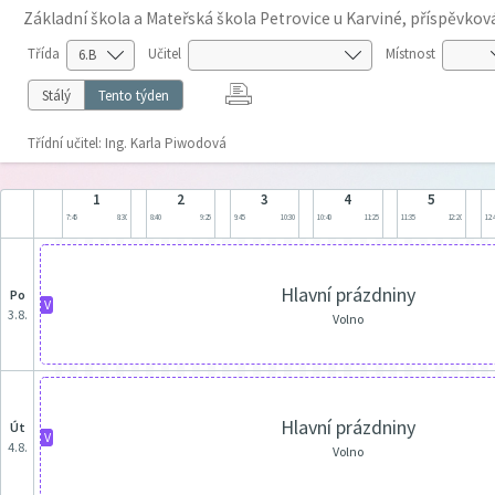
Základní škola a Mateřská škola Petrovice u Karviné, příspěvko
Třída
Učitel
Místnost
Stálý
Tento týden
Třídní učitel: Ing. Karla Piwodová
1
2
3
4
5
7:45
8:30
8:40
9:25
9:45
10:30
10:40
11:25
11:35
12:20
12:
Hlavní prázdniny
po
V
3.8.
Volno
Hlavní prázdniny
út
V
4.8.
Volno