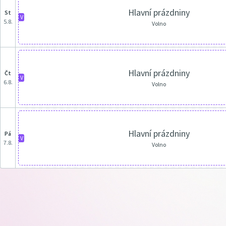
Hlavní prázdniny
st
V
5.8.
Volno
Hlavní prázdniny
čt
V
6.8.
Volno
Hlavní prázdniny
pá
V
7.8.
Volno