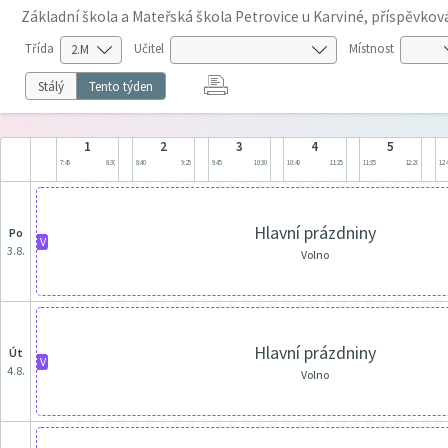
Základní škola a Mateřská škola Petrovice u Karviné, příspěvko
Třída
Učitel
Místnost
Stálý
Tento týden
1
2
3
4
5
7:45
8:30
8:40
9:25
9:45
10:30
10:40
11:25
11:35
12:20
12:
Hlavní prázdniny
po
V
3.8.
Volno
Hlavní prázdniny
út
V
4.8.
Volno