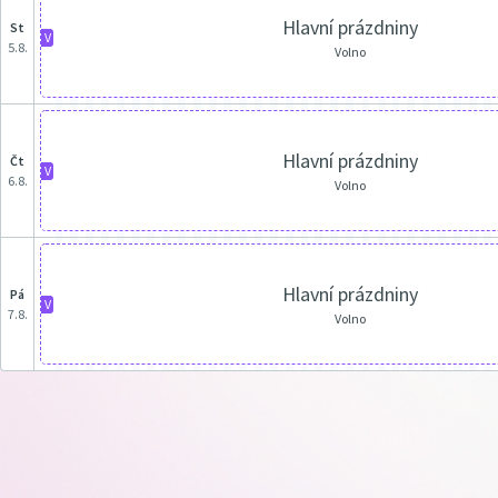
Hlavní prázdniny
st
V
5.8.
Volno
Hlavní prázdniny
čt
V
6.8.
Volno
Hlavní prázdniny
pá
V
7.8.
Volno