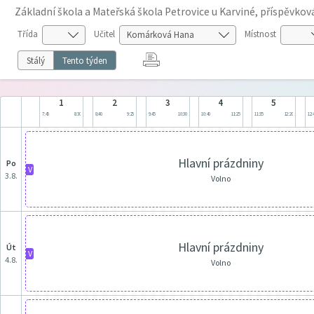
Základní škola a Mateřská škola Petrovice u Karviné, příspěvko
Třída
Učitel
Místnost
Stálý
Tento týden
1
2
3
4
5
7:45
8:30
8:40
9:25
9:45
10:30
10:40
11:25
11:35
12:20
12:
Hlavní prázdniny
po
V
3.8.
Volno
Hlavní prázdniny
út
V
4.8.
Volno