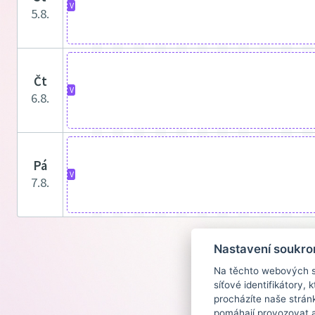
V
5.8.
čt
V
6.8.
pá
V
7.8.
Nastavení soukro
Na těchto webových st
síťové identifikátory,
procházíte naše strán
pomáhají provozovat a 