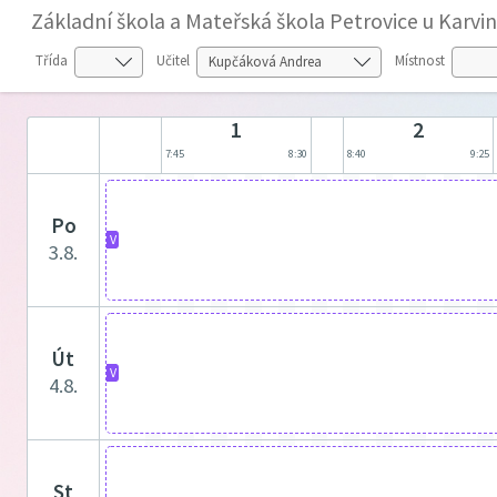
Základní škola a Mateřská škola Petrovice u Karvi
Třída
Učitel
Místnost
1
2
7:45
8:30
8:40
9:25
po
V
3.8.
út
V
4.8.
st