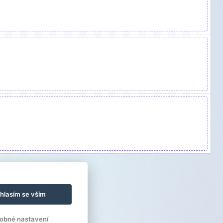
hlasím se vším
obné nastavení