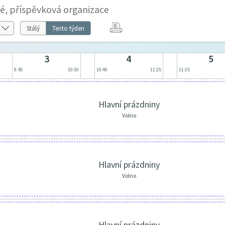
né, příspěvková organizace
Stálý
Tento týden
3
4
5
9:45
10:30
10:40
11:25
11:35
Hlavní prázdniny
Volno
Hlavní prázdniny
Volno
Hlavní prázdniny