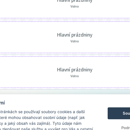
Volno
Hlavní prázdniny
Volno
Hlavní prázdniny
Volno
mí
ránkách se používají soubory cookies a další
Sou
 které mohou obsahovat osobní údaje (např. jak
ky a jaký obsah vás zajímá). Tyto údaje nám
Podr
zlepšovat naše služby a vyvíjet pro Vás a ostatní