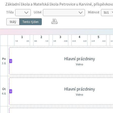
Základní škola a Mateřská škola Petrovice u Karviné, příspěvko
Třída
Učitel
Místnost
Stálý
Tento týden
1
2
3
4
5
7:45
8:30
8:40
9:25
9:45
10:30
10:40
11:25
11:35
12:20
12:
Hlavní prázdniny
po
V
3.8.
Volno
Hlavní prázdniny
út
V
4.8.
Volno