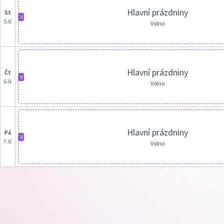
Hlavní prázdniny
st
V
5.8.
Volno
Hlavní prázdniny
čt
V
6.8.
Volno
Hlavní prázdniny
pá
V
7.8.
Volno