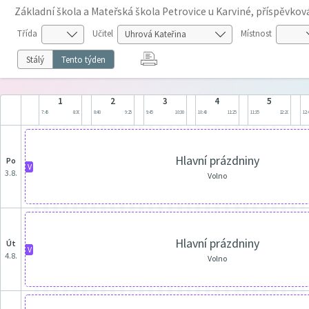
Základní škola a Mateřská škola Petrovice u Karviné, příspěvko
Třída
Učitel
Místnost
Stálý
Tento týden
1
2
3
4
5
7:45
8:30
8:40
9:25
9:45
10:30
10:40
11:25
11:35
12:20
12:
Hlavní prázdniny
po
V
3.8.
Volno
Hlavní prázdniny
út
V
4.8.
Volno