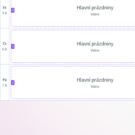
Hlavní prázdniny
st
V
5.8.
Volno
Hlavní prázdniny
čt
V
6.8.
Volno
Hlavní prázdniny
pá
V
7.8.
Volno