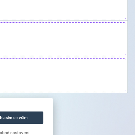
hlasím se vším
obné nastavení