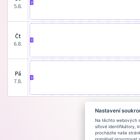
V
5.8.
čt
V
6.8.
pá
V
7.8.
Nastavení soukro
Na těchto webových st
síťové identifikátory,
procházíte naše strán
pomáhají provozovat a 