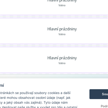
Volno
Hlavní prázdniny
Volno
Hlavní prázdniny
Volno
mí
ránkách se používají soubory cookies a další
Sou
 které mohou obsahovat osobní údaje (např. jak
ky a jaký obsah vás zajímá). Tyto údaje nám
Podr
zlepšovat naše služby a vyvíjet pro Vás a ostatní