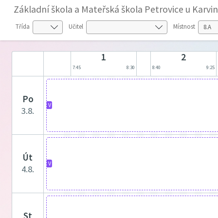
Základní škola a Mateřská škola Petrovice u Karvi
Třída
Učitel
Místnost
1
2
7:45
8:30
8:40
9:25
po
V
3.8.
út
V
4.8.
st