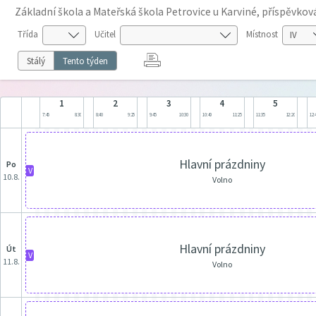
Základní škola a Mateřská škola Petrovice u Karviné, příspěvko
Třída
Učitel
Místnost
Stálý
Tento týden
1
2
3
4
5
7:45
8:30
8:40
9:25
9:45
10:30
10:40
11:25
11:35
12:20
12:
Hlavní prázdniny
po
V
10.8.
Volno
Hlavní prázdniny
út
V
11.8.
Volno