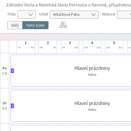
Základní škola a Mateřská škola Petrovice u Karviné, příspěvko
Třída
Učitel
Místnost
Stálý
Tento týden
1
2
3
4
5
7:45
8:30
8:40
9:25
9:45
10:30
10:40
11:25
11:35
12:20
12:
Hlavní prázdniny
po
V
3.8.
Volno
Hlavní prázdniny
út
V
4.8.
Volno