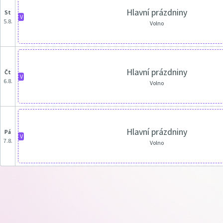
Hlavní prázdniny
st
V
5.8.
Volno
Hlavní prázdniny
čt
V
6.8.
Volno
Hlavní prázdniny
pá
V
7.8.
Volno