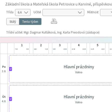
Základní škola a Mateřská škola Petrovice u Karviné, příspěvko
Třída
Učitel
Místnost
Stálý
Tento týden
Třídní učitel: Mgr. Dagmar Kutláková, Ing. Karla Piwodová (zástupce)
1
2
3
4
5
7:45
8:30
8:40
9:25
9:45
10:30
10:40
11:25
11:35
12:20
12:
Hlavní prázdniny
po
V
3.8.
Volno
Hlavní prázdniny
út
V
4.8.
Volno